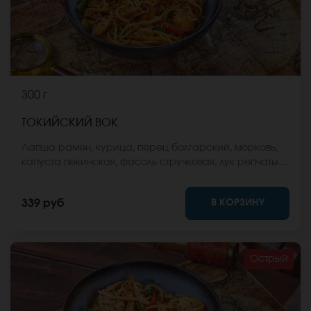
300 г
ТОКИЙСКИЙ ВОК
Лапша рамен, курица, перец болгарский, морковь,
капуста пекинская, фасоль стручковая, лук репчатый,
соус вок, кунжут. *Внешний вид блюда может
отличаться от фото на сайте.
В КОРЗИНУ
339 руб
Острый