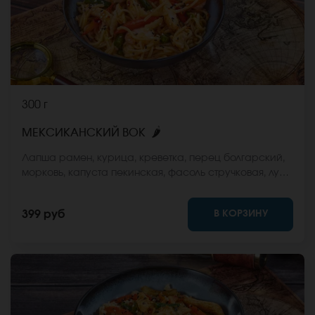
300 г
🌶
МЕКСИКАНСКИЙ ВОК
Лапша рамен, курица, креветка, перец болгарский,
морковь, капуста пекинская, фасоль стручковая, лук
репчатый, соус Чили сладкий, кунжут. *Внешний вид
блюда может отличаться от фото на сайте.
В КОРЗИНУ
399 руб