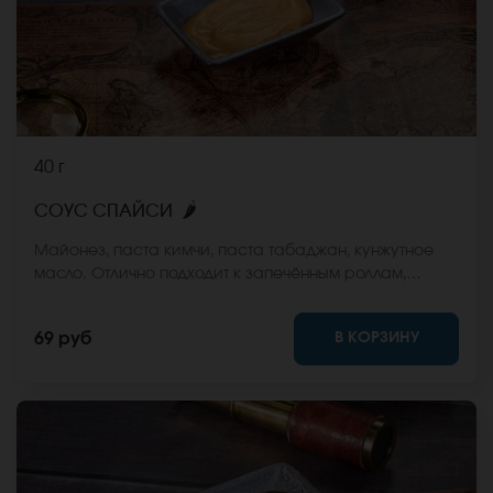
40 г
🌶
СОУС СПАЙСИ
Майонез, паста кимчи, паста табаджан, кунжутное
масло. Отлично подходит к запечённым роллам,
салатам. Может использоваться как альтернатива
соуса майонез для тех, кто любит острые блюда.
В КОРЗИНУ
69 руб