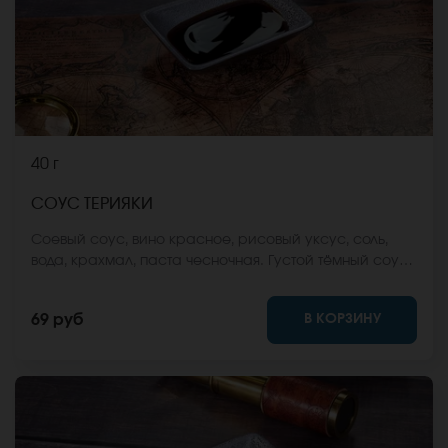
40 г
СОУС ТЕРИЯКИ
Соевый соус, вино красное, рисовый уксус, соль,
вода, крахмал, паста чесночная. Густой тёмный соус
на основе соевого соуса, мирина, сахара и имбиря.
Соус терияки универсален и подходит ко всем
В КОРЗИНУ
69 руб
роллам и блюдам японской кухни.