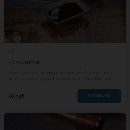
40 г
СОУС УНАГИ
Соевый соус, вино красное, рисовый уксус, соль,
вода, крахмал. Густой тёмный соус, обладающий
ярко выраженным, солено-копченым вкусом, чуть
сладковатым послевкусием. Подходит к холодным,
В КОРЗИНУ
69 руб
горячим роллам, придаёт блюду тонкий пикантный
вкус.