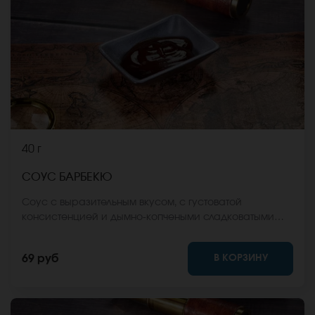
40 г
СОУС БАРБЕКЮ
Соус с выразительным вкусом, с густоватой
консистенцией и дымно-копчеными сладковатыми
акцентами в послевкусии. Соус отлично гармонирует
с темпурными, запечеными роллами и блюдам,
В КОРЗИНУ
69 руб
приготовленными во фритюре.