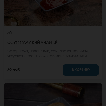
40 г
🌶
СОУС СЛАДКИЙ ЧИЛИ
Сахар, вода, перец чили, соль, чеснок, крахмал,
уксусная кислота. Соус Тайский Сладкий чили -
прозрачный соус с красным оттенком с
измельчённым перцем. Вкус сладко-острый. Отлично
В КОРЗИНУ
69 руб
подходит к роллам и горячим закускам.