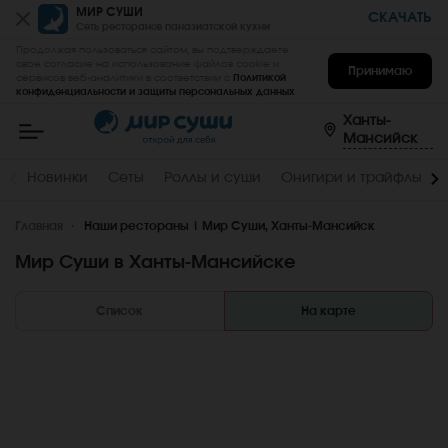
МИР СУШИ
СКАЧАТЬ
Сеть ресторанов паназиатской кухни
Продолжая пользоваться сайтом, вы подтверждаете
свое согласие на использование файлов cookie и
Принимаю
сервисов веб-аналитики в соответствии с
Политикой
конфиденциальности и защиты персональных данных
.
Мир
Суши
Ханты-
-
Мансийск
заказать
вкусные
роллы,
Новинки
Сеты
Роллы и суши
Онигири и трайфлы
суши,
сеты
на
Главная
дом
Наши рестораны | Мир Суши, Ханты-Мансийск
и
в
Мир Суши в Ханты-Мансийске
офис
в
Ханты-
Мансийске
Список
На карте