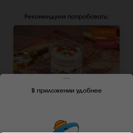
Рекомендуем попробовать
:
НОВИНКА
Острый
В приложении удобнее
190 г
1 шт.
🌶
ТРАЙФЛ С КРЕВЕТКОЙ
Крем чиз, креветка, огурец, спайси соус,
унаги соус, кунжут, рис. *Не забудьте