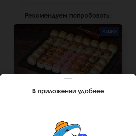
сайте.
Рекомендуем попробовать
:
АКЦИЯ
В приложении удобнее
1840 г
56 шт.
СЕТ ГЕРМАНИЯ
Ролл Бангкок (8 шт.), Ролл Кракатау с крабом
(8 шт.), Ролл Филадельфия лайт (8 шт.), Ролл
Анапский (8 шт.), Ролл Анапский с беконом (8