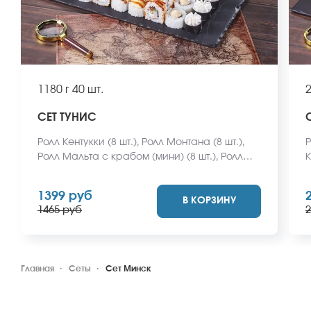
1180 г
40 шт.
2
СЕТ ТУНИС
Ролл Кентукки (8 шт.), Ролл Монтана (8 шт.),
Р
Ролл Мальта с крабом (мини) (8 шт.), Ролл
К
Охотский с креветкой (8 шт.), Ролл Египетская
к
курица (8 шт.) *Не забудьте заказать
П
1399 руб
В КОРЗИНУ
имбирь, васаби и соевый соус. Они не
М
1465 руб
2
входят в стоимость заказа. *Внешний вид
с
блюда может отличаться от фото на сайте.
и
в
б
Главная
Сеты
Сет Минск