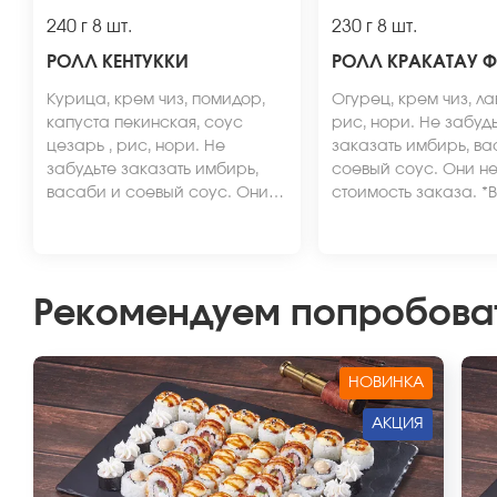
240 г
8 шт.
230 г
8 шт.
РОЛЛ КЕНТУККИ
РОЛЛ КРАКАТАУ 
Курица, крем чиз, помидор,
Огурец, крем чиз, ла
капуста пекинская, соус
рис, нори. Не забуд
цезарь , рис, нори. Не
заказать имбирь, ва
забудьте заказать имбирь,
соевый соус. Они не 
васаби и соевый соус. Они
стоимость заказа. *
не входят в стоимость заказа.
вид блюда может отл
*Внешний вид блюда может
от фото на сайте.
отличаться от фото на сайте.
Рекомендуем попробова
НОВИНКА
АКЦИЯ