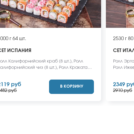
000 г
64 шт.
2530 г
80
СЕТ ИСПАНИЯ
СЕТ ИТА
олл Калифорнийский краб (8 шт.), Ролл
Ролл Эрта 
алифорнийский чиз (8 шт.), Ролл Кракатау с
Ролл Ижевс
рабом (8 шт.), Ролл Гваделупа (8 шт.), Ролл
Ролл Крак
ермский (8 шт.), Ролл Анапский (8 шт.), Ролл
Калифорни
2119 руб
2349 ру
В КОРЗИНУ
акарена (8 шт.), Ролл Бирменский темпура
Анапский 
482 руб
2910 руб
 креветкой (8 шт.) *Не забудьте заказать
(8 шт.), Р
мбирь, васаби и соевый соус. Они не
шт.) *Не 
ходят в стоимость заказа. *Внешний вид
соевый со
люда может отличаться от фото на сайте.
заказа. 
отличатьс