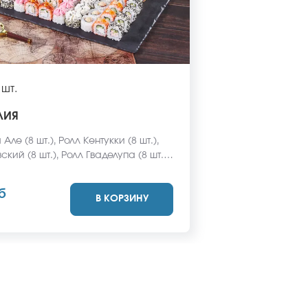
 шт.
ЛИЯ
Але (8 шт.), Ролл Кентукки (8 шт.),
кий (8 шт.), Ролл Гваделупа (8 шт.),
атау с курицей (8 шт.), Ролл
йская классика (8 шт.), Ролл
б
В КОРЗИНУ
(8 шт.), Ролл Охотский с курочкой
олл Бангкок (8 шт.), Ролл Карибы (8
забудьте заказать имбирь, васаби и
ус. Они не входят в стоимость
*Внешний вид блюда может
я от фото на сайте.