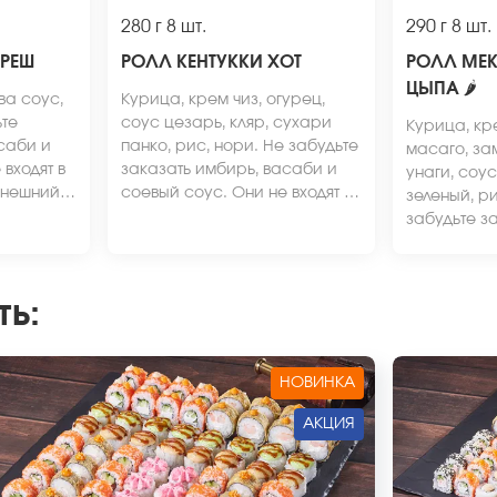
280 г
8 шт.
290 г
8 шт.
ФРЕШ
РОЛЛ КЕНТУККИ ХОТ
РОЛЛ МЕ
ЦЫПА
🌶
ва соус,
Курица, крем чиз, огурец,
ьте
соус цезарь, кляр, сухари
Курица, кр
саби и
панко, рис, нори. Не забудьте
масаго, за
входят в
заказать имбирь, васаби и
унаги, соус
Внешний
соевый соус. Они не входят в
зеленый, ри
ичаться
стоимость заказа. *Внешний
забудьте з
вид блюда может отличаться
васаби и с
от фото на сайте.
не входят в
*Внешний в
ть
:
отличаться 
НОВИНКА
АКЦИЯ