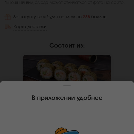
*Внешний вид блюда может отличаться от фото на сайте.
За покупку вам будет начислено
288
баллов
Карта доставки
Состоит из
:
В приложении удобнее
260 г
8 шт.
РОЛЛ КАЛИФОРНИЯ ХОТ
🌶
Краб-замес, икра масаго, огурец,
спайси соус, кляр, сухари панко,